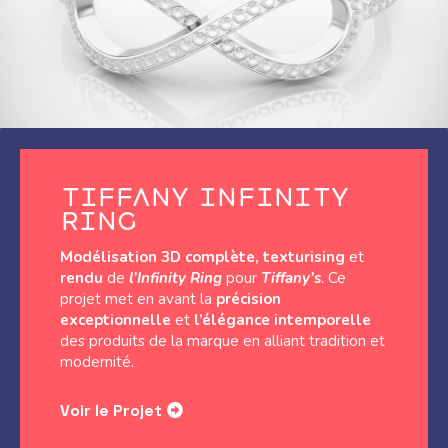
Tiffany infinity
ring
Modélisation 3D complète, texturising
et
rendu
de
l’Infinity Ring
pour
Tiffany’s
. Ce
projet met en avant la
précision
exceptionnelle
et
l’élégance intemporelle
des produits de la marque en alliant tradition et
modernité.
Voir le Projet