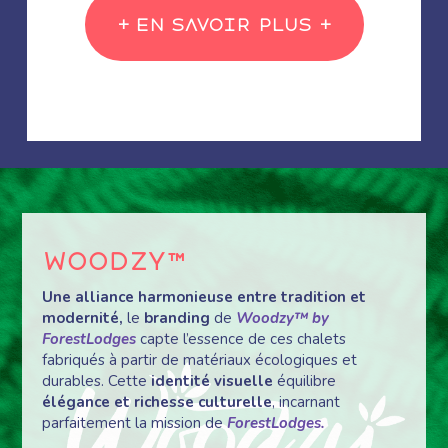
+ En savoir plus +
Woodzy™
Une alliance harmonieuse entre tradition et
modernité,
le
branding
de
Woodzy™ by
ForestLodges
capte l’essence de ces chalets
f
abriqués à partir de matériaux écologiques et
durables.
Cette
identité visuelle
équilibre
élégance et richesse culturelle
, incarnant
parfaitement la mission de
ForestLodges.