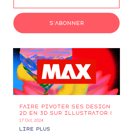
S'abonner
Faire pivoter ses design
2D en 3D sur Illustrator !
17 Oct, 2024
lire plus