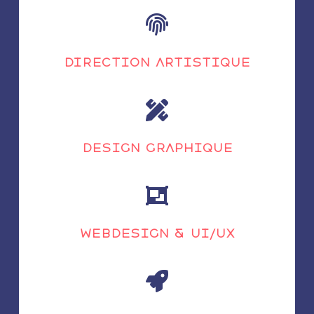

Direction Artistique

Design Graphique

Webdesign & UI/UX
